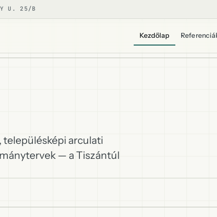
Y U. 25/B
Kezdőlap
Referenciá
 településképi arculati
lmánytervek — a Tiszántúl