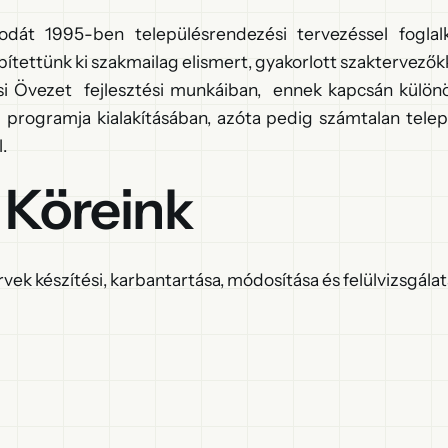
odát 1995-ben településrendezési tervezéssel foglal
pítettünk ki szakmailag elismert, gyakorlott szaktervezőkk
ási Övezet fejlesztési munkáiban, ennek kapcsán külön
si programja kialakításában, azóta pedig számtalan telep
.
 Köreink
rvek készítési, karbantartása, módosítása és felülvizsgála