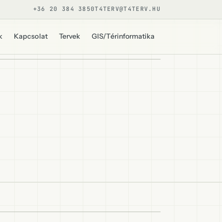
+36 20 384 3850
T4TERV@T4TERV.HU
k
Kapcsolat
Tervek
GIS/Térinformatika