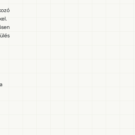
kozó
el.
ösen
ülés
ta