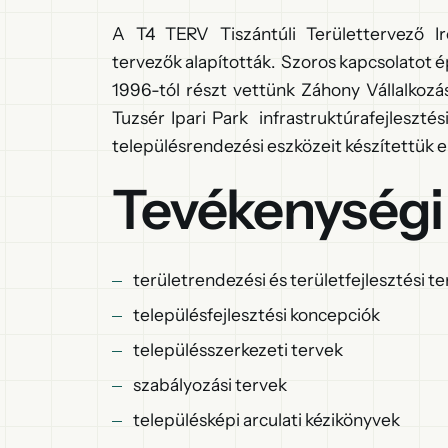
A T4 TERV Tiszántúli Területtervező Ir
tervezők alapították. Szoros kapcsolatot é
1996-tól részt vettünk Záhony Vállalkoz
Tuzsér Ipari Park infrastruktúrafejleszté
településrendezési eszközeit készítettük el
Tevékenységi
területrendezési és területfejlesztési te
településfejlesztési koncepciók
településszerkezeti tervek
szabályozási tervek
településképi arculati kézikönyvek