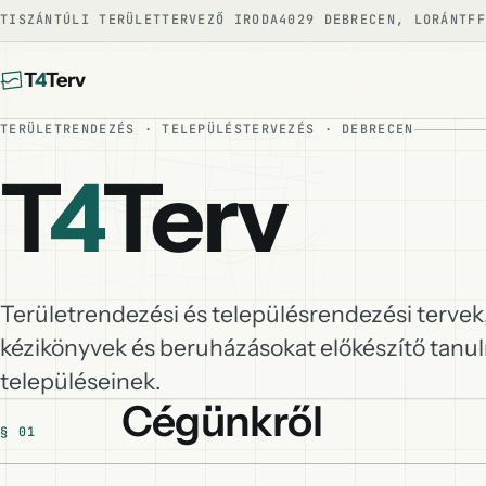
TISZÁNTÚLI TERÜLETTERVEZŐ IRODA
4029 DEBRECEN, LORÁNTFF
T
4
Terv
TERÜLETRENDEZÉS · TELEPÜLÉSTERVEZÉS · DEBRECEN
T
4
Terv
Területrendezési és településrendezési tervek,
kézikönyvek és beruházásokat előkészítő tanu
településeinek.
Cégünkről