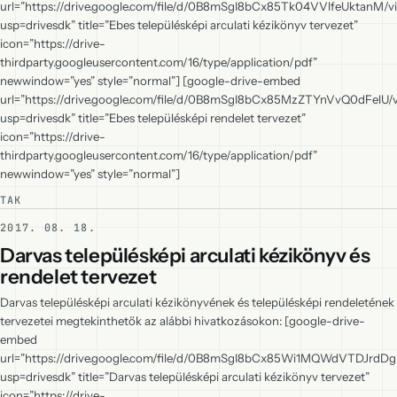
url=”https://drive.google.com/file/d/0B8mSgI8bCx85Tk04VVlfeUktanM/v
usp=drivesdk” title=”Ebes településképi arculati kézikönyv tervezet”
icon=”https://drive-
thirdparty.googleusercontent.com/16/type/application/pdf”
newwindow=”yes” style=”normal”] [google-drive-embed
url=”https://drive.google.com/file/d/0B8mSgI8bCx85MzZTYnVvQ0dFelU/
usp=drivesdk” title=”Ebes településképi rendelet tervezet”
icon=”https://drive-
thirdparty.googleusercontent.com/16/type/application/pdf”
newwindow=”yes” style=”normal”]
TAK
2017. 08. 18.
Darvas településképi arculati kézikönyv és
rendelet tervezet
Darvas településképi arculati kézikönyvének és településképi rendeletének
tervezetei megtekinthetők az alábbi hivatkozásokon: [google-drive-
embed
url=”https://drive.google.com/file/d/0B8mSgI8bCx85Wi1MQWdVTDJrdDg
usp=drivesdk” title=”Darvas településképi arculati kézikönyv tervezet”
icon=”https://drive-