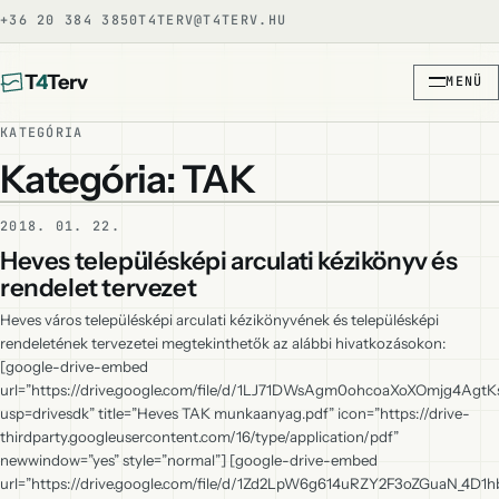
+36 20 384 3850
T4TERV@T4TERV.HU
T
4
Terv
MENÜ
KATEGÓRIA
Kategória: TAK
2018. 01. 22.
Heves településképi arculati kézikönyv és
rendelet tervezet
Heves város településképi arculati kézikönyvének és településképi
rendeletének tervezetei megtekinthetők az alábbi hivatkozásokon:
[google-drive-embed
url=”https://drive.google.com/file/d/1LJ71DWsAgm0ohcoaXoXOmjg4AgtK
usp=drivesdk” title=”Heves TAK munkaanyag.pdf” icon=”https://drive-
thirdparty.googleusercontent.com/16/type/application/pdf”
newwindow=”yes” style=”normal”] [google-drive-embed
url=”https://drive.google.com/file/d/1Zd2LpW6g614uRZY2F3oZGuaN_4D1