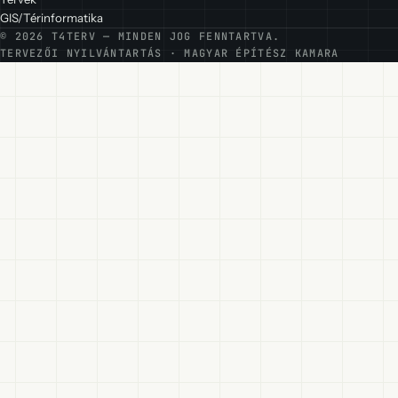
GIS/Térinformatika
© 2026 T4TERV — MINDEN JOG FENNTARTVA.
TERVEZŐI NYILVÁNTARTÁS · MAGYAR ÉPÍTÉSZ KAMARA