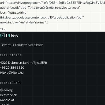
url=”https://drive.google.com/file/d/0B8mSgI8bCx85RFBHazRqQlhlZVE/v
usp=drivesdk” title=”Arka településképi rendelet tervezet”
icon=”https://drive-
thirdparty.googleusercontent.com/16/type/application/pdf”
newwindow=”yes” style=”normal”]
TAK
T
4
Terv
Tiszántúli Területtervező Iroda
ELÉRHETŐSÉG
4029 Debrecen, Lorántffy u. 25/b
+36 20 384 3850
t4terv@t4terv.hu
OLDALTÉRKÉP
Kezdőlap
Referenciák
Kapcsolat
Tervek