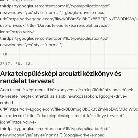
thirdparty.googleusercontent.com/16/type/application/pdf”
newwindow=”yes” style=”normal”] [google-drive-embed
url=”https://drive.google.com/file/d/0B8mSgI8bCx85RFljTjNxTW9DbWs/
usp=drivesdk” title=”Darvas településképi rendelet tervezet”
icon=”https://drive-
thirdparty.googleusercontent.com/16/type/application/pdf”
newwindow=”yes” style=”normal”]
TAK
2017. 08. 18.
Arka településképi arculati kézikönyv és
rendelet tervezet
Arka településképi arculati kézikönyvének és településképi rendeletének
tervezetei megtekinthetők az alábbi hivatkozásokon: [google-drive-
embed
url=”https://drive.google.com/file/d/0B8mSgI8bCx85ZmNrbEw5MUc1WGc
usp=drivesdk” title=”Arka településképi arculati kézikönyv tervezet”
icon=”https://drive-
thirdparty.googleusercontent.com/16/type/application/pdf”
newwindow=”yes” style=”normal”] [google-drive-embed