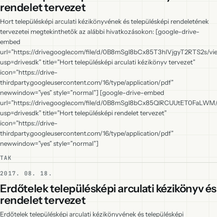
rendelet tervezet
Hort településképi arculati kézikönyvének és településképi rendeletének
tervezetei megtekinthetők az alábbi hivatkozásokon: [google-drive-
embed
url=”https://drive.google.com/file/d/0B8mSgI8bCx85T3hlVjgyT2RTS2s/vi
usp=drivesdk” title=”Hort településképi arculati kézikönyv tervezet”
icon=”https://drive-
thirdparty.googleusercontent.com/16/type/application/pdf”
newwindow=”yes” style=”normal”] [google-drive-embed
url=”https://drive.google.com/file/d/0B8mSgI8bCx85QlRCUUtET0FaLWM
usp=drivesdk” title=”Hort településképi rendelet tervezet”
icon=”https://drive-
thirdparty.googleusercontent.com/16/type/application/pdf”
newwindow=”yes” style=”normal”]
TAK
2017. 08. 18.
Erdőtelek településképi arculati kézikönyv és
rendelet tervezet
Erdőtelek településképi arculati kézikönyvének és településképi