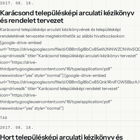
2017. 08. 18.
Karácsond településképi arculati kézikönyv
és rendelet tervezet
Karácsond településképi arculati kézikönyvének és településképi
rendeletének tervezetei megtekinthetők az alábbi hivatkozásokon:
[google-drive-embed
url=”https://drive.google.com/file/d/0B8mSgI8bCx85eWJNNWZCNWx5Q
usp=drivesdk” title=”Karácsond településképi arculati kézikönyv tervezet”
icon=”https://drive-
thirdparty.googleusercontent.com/16/type/application/pdf”
newwindow=”yes” style=”normal”] [google-drive-embed
url=”https://drive.google.com/file/d/0B8mSgI8bCx85Qnk1RnlFOW5BbzA/
usp=drivesdk” title=”Karácsond településképi rendelet tervezet”
icon=”https://drive-
thirdparty.googleusercontent.com/16/type/application/pdf”
newwindow=”yes” style=”normal”]
TAK
2017. 08. 18.
Hort településképi arculati kézikönyv és