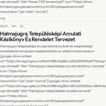
usp=drivesdk” title=”Heves TKR tervezet.pdf” icon=”https://drive-
thirdparty.googleusercontent.com/16/type/application/pdf”
newwindow=”yes” style=”normal”]
TAK
2017. 09. 22.
Halmajugra Településképi Arculati
Kézikönyv És Rendelet Tervezet
Halmajugra településképi arculati kézikönyvének és településképi
rendeletének tervezetei megtekinthetők az alábbi hivatkozásokon:
[google-drive-embed
url=”https://drive.google.com/file/d/0B8mSgI8bCx85d3ZiM0EyMTNKazg/
usp=drivesdk” title=”Halmajugra településképi arculati kézikönyv tervezet”
icon=”https://drive-
thirdparty.googleusercontent.com/16/type/application/pdf”
newwindow=”yes” style=”normal”] [google-drive-embed
url=”https://drive.google.com/file/d/0B8mSgI8bCx85UkZ5dGNoLXBhNU0
usp=drivesdk” title=”Halmajugra településképi rendelet tervezet”
icon=”https://drive-
thirdparty.googleusercontent.com/16/type/application/pdf”
newwindow=”yes” style=”normal”]