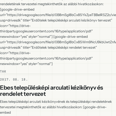
rendeletének tervezetei megtekinthetők az alábbi hivatkozásokon:
[google-drive-embed
url=”https://drive.google.com/file/d/0B8mSgI8bCx85YkZyeTBBelRSZ2c/vi
usp=drivesdk” title=”Erdőtelek településképi arculati kézikönyv tervezet”
icon=”https://drive-
thirdparty.googleusercontent.com/16/type/application/pdf”
newwindow=”yes” style=”normal”] [google-drive-embed
url=”https://drive.google.com/file/d/0B8mSgI8bCx85Wm9NcU9kbUwtZn
usp=drivesdk” title=”Erdőtelek településképi rendelet tervezet”
icon=”https://drive-
thirdparty.googleusercontent.com/16/type/application/pdf”
newwindow=”yes” style=”normal”]
TAK
2017. 08. 18.
Ebes településképi arculati kézikönyv és
rendelet tervezet
Ebes településképi arculati kézikönyvének és településképi rendeletének
tervezetei megtekinthetők az alábbi hivatkozásokon: [google-drive-
embed