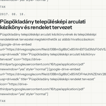
TAK
2017. 08. 18.
Püspökladány településképi arculati
kézikönyv és rendelet tervezet
Püspökladány településképi arculati kézikönyvének és településképi
rendeletének tervezetei megtekinthetők az alábbi hivatkozásokon:
[google-drive-embed
url=”https://drive.google.com/file/d/0B8mSgI8bCx85WnEtTGd3MzF0dVE
usp=drivesdk” title=”Püspökladány településképi arculati kézikönyv
tervezet” icon=”https://drive-
thirdparty.googleusercontent.com/16/type/application/pdf”
newwindow=”yes” style=”normal”] [google-drive-embed
url=”https://drive.google.com/file/d/0B8mSgI8bCx85WDFHeUhNZEhkV28
usp=drivesdk” title=”Püspökladány településképi rendelet tervezet”
icon=”https://drive-
thirdparty.googleusercontent.com/16/type/application/pdf”
newwindow=”yes” style=”normal”]
TAK