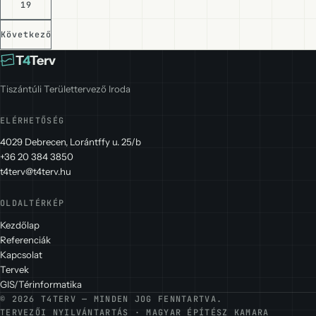
19
Következő
T
4
Terv
Tiszántúli Területtervező Iroda
ELÉRHETŐSÉG
4029 Debrecen, Lorántffy u. 25/b
+36 20 384 3850
t4terv@t4terv.hu
OLDALTÉRKÉP
Kezdőlap
Referenciák
Kapcsolat
Tervek
GIS/Térinformatika
© 2026 T4TERV — MINDEN JOG FENNTARTVA.
TERVEZŐI NYILVÁNTARTÁS · MAGYAR ÉPÍTÉSZ KAMARA