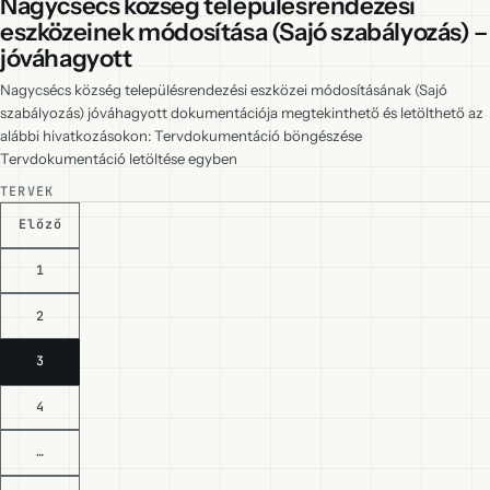
Nagycsécs község településrendezési
eszközeinek módosítása (Sajó szabályozás) –
jóváhagyott
Nagycsécs község településrendezési eszközei módosításának (Sajó
szabályozás) jóváhagyott dokumentációja megtekinthető és letölthető az
alábbi hivatkozásokon: Tervdokumentáció böngészése
Tervdokumentáció letöltése egyben
TERVEK
Lapozás
Előző
1
2
3
4
…