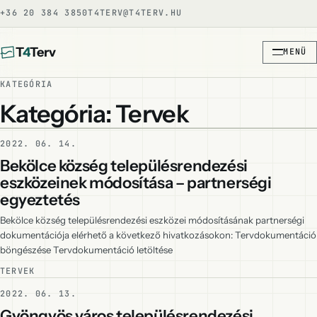
+36 20 384 3850
T4TERV@T4TERV.HU
T
4
Terv
MENÜ
KATEGÓRIA
Kategória: Tervek
2022. 06. 14.
Bekölce község településrendezési
eszközeinek módosítása – partnerségi
egyeztetés
Bekölce község településrendezési eszközei módosításának partnerségi
dokumentációja elérhető a következő hivatkozásokon: Tervdokumentáció
böngészése Tervdokumentáció letöltése
TERVEK
2022. 06. 13.
Gyöngyös város településrendezési