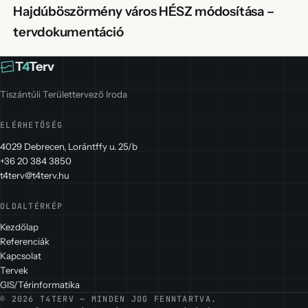
Hajdúböszörmény város HÉSZ módosítása –
tervdokumentáció
T
4
Terv
Tiszántúli Területtervező Iroda
ELÉRHETŐSÉG
4029 Debrecen, Lorántffy u. 25/b
+36 20 384 3850
t4terv@t4terv.hu
OLDALTÉRKÉP
Kezdőlap
Referenciák
Kapcsolat
Tervek
GIS/Térinformatika
© 2026 T4TERV — MINDEN JOG FENNTARTVA.