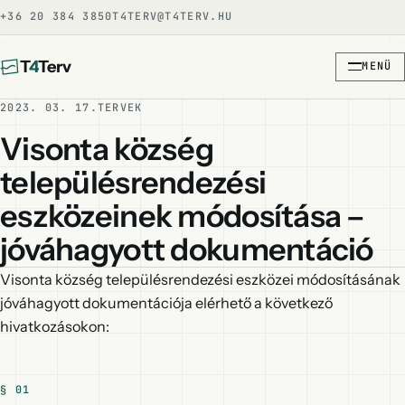
+36 20 384 3850
T4TERV@T4TERV.HU
T
4
Terv
MENÜ
2023. 03. 17.
TERVEK
Visonta község
településrendezési
eszközeinek módosítása –
jóváhagyott dokumentáció
Visonta község településrendezési eszközei módosításának
jóváhagyott dokumentációja elérhető a következő
hivatkozásokon: