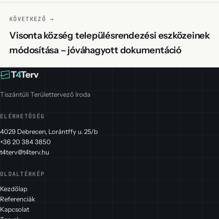
KÖVETKEZŐ →
Visonta község településrendezési eszközeinek
módosítása – jóváhagyott dokumentáció
T
4
Terv
Tiszántúli Területtervező Iroda
ELÉRHETŐSÉG
4029 Debrecen, Lorántffy u. 25/b
+36 20 384 3850
t4terv@t4terv.hu
OLDALTÉRKÉP
Kezdőlap
Referenciák
Kapcsolat