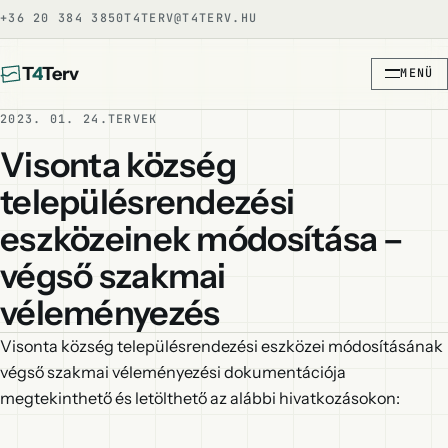
+36 20 384 3850
T4TERV@T4TERV.HU
T
4
Terv
MENÜ
2023. 01. 24.
TERVEK
Visonta község
településrendezési
eszközeinek módosítása –
végső szakmai
véleményezés
Visonta község településrendezési eszközei módosításának
végső szakmai véleményezési dokumentációja
megtekinthető és letölthető az alábbi hivatkozásokon: