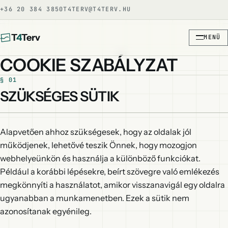
+36 20 384 3850
T4TERV@T4TERV.HU
T
4
Terv
MENÜ
COOKIE SZABÁLYZAT
SZÜKSÉGES SÜTIK
Alapvetően ahhoz szükségesek, hogy az oldalak jól
működjenek, lehetővé teszik Önnek, hogy mozogjon
webhelyeünkön és használja a különböző funkciókat.
Például a korábbi lépésekre, beírt szövegre való emlékezés
megkönnyíti a használatot, amikor visszanavigál egy oldalra
ugyanabban a munkamenetben. Ezek a sütik nem
azonosítanak egyénileg.