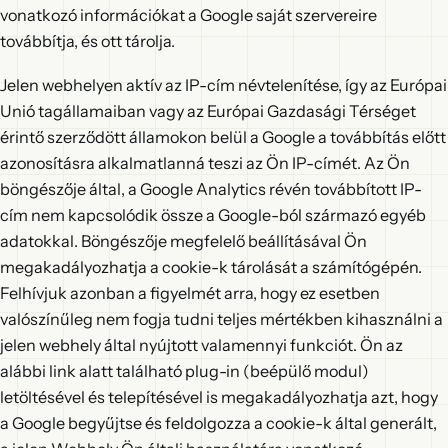
vonatkozó információkat a Google saját szervereire
továbbítja, és ott tárolja.
Jelen webhelyen aktív az IP-cím névtelenítése, így az Európai
Unió tagállamaiban vagy az Európai Gazdasági Térséget
érintő szerződött államokon belül a Google a továbbítás előtt
azonosításra alkalmatlanná teszi az Ön IP-címét. Az Ön
böngészője által, a Google Analytics révén továbbított IP-
cím nem kapcsolódik össze a Google-ból származó egyéb
adatokkal. Böngészője megfelelő beállításával Ön
megakadályozhatja a cookie-k tárolását a számítógépén.
Felhívjuk azonban a figyelmét arra, hogy ez esetben
valószínűleg nem fogja tudni teljes mértékben kihasználni a
jelen webhely által nyújtott valamennyi funkciót. Ön az
alábbi link alatt található plug-in (beépülő modul)
letöltésével és telepítésével is megakadályozhatja azt, hogy
a Google begyűjtse és feldolgozza a cookie-k által generált,