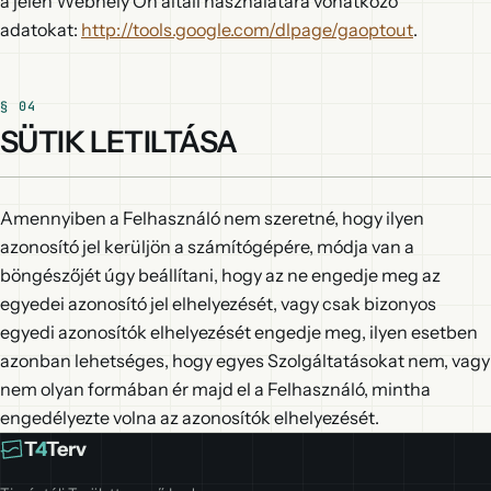
a jelen Webhely Ön általi használatára vonatkozó
adatokat:
http://tools.google.com/dlpage/gaoptout
.
SÜTIK LETILTÁSA
Amennyiben a Felhasználó nem szeretné, hogy ilyen
azonosító jel kerüljön a számítógépére, módja van a
böngészőjét úgy beállítani, hogy az ne engedje meg az
egyedei azonosító jel elhelyezését, vagy csak bizonyos
egyedi azonosítók elhelyezését engedje meg, ilyen esetben
azonban lehetséges, hogy egyes Szolgáltatásokat nem, vagy
nem olyan formában ér majd el a Felhasználó, mintha
engedélyezte volna az azonosítók elhelyezését.
T
4
Terv