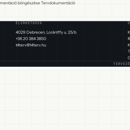
okumentáció böngészése Tervdokumentáció
ELÉRHETŐSÉG
4029 Debrecen, Lorántffy u. 25/b
K
+36 20 384 3850
R
t4terv@t4terv.hu
K
T
G
TERVEZ