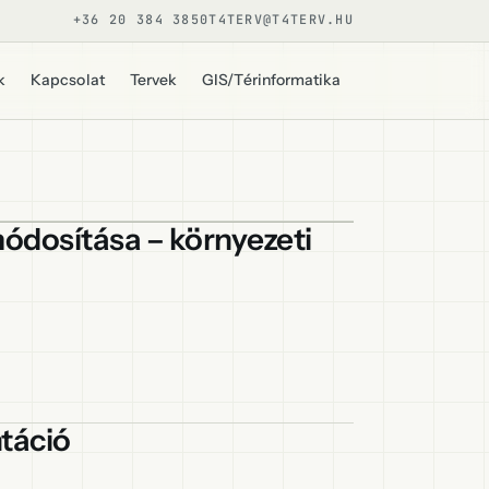
+36 20 384 3850
T4TERV@T4TERV.HU
k
Kapcsolat
Tervek
GIS/Térinformatika
ódosítása – környezeti
táció