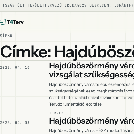
TISZÁNTÚLI TERÜLETTERVEZŐ IRODA
4029 DEBRECEN, LORÁNTFF
T
4
Terv
CÍMKE
Címke: Hajdúbös
Hajdúböszörmény város
2025. 04. 10.
vizsgálat szükségess
Hajdúböszörmény város településrendezési e
szükségességének eseti meghatározásához 
és letölthető az alábbi hivatkozásokon: Ter
Tervdokumentáció letöltése
TERVEK
Hajdúböszörmény vár
2025. 04. 03.
Hajdúböszörmény város HÉSZ módosításának