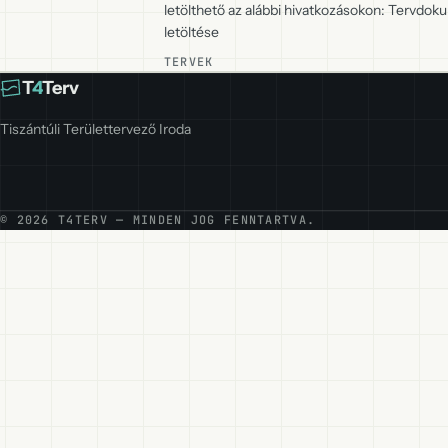
letölthető az alábbi hivatkozásokon: Tervd
letöltése
TERVEK
T
4
Terv
Tiszántúli Területtervező Iroda
© 2026 T4TERV — MINDEN JOG FENNTARTVA.