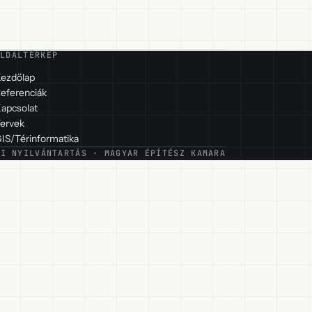
OLDALTÉRKÉP
ezdőlap
eferenciák
apcsolat
ervek
IS/Térinformatika
ŐI NYILVÁNTARTÁS · MAGYAR ÉPÍTÉSZ KAMARA