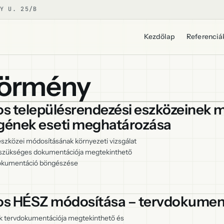
Y U. 25/B
Kezdőlap
Referenciá
zörmény
 településrendezési eszközeinek m
égének eseti meghatározása
szközei módosításának környezeti vizsgálat
szükséges dokumentációja megtekinthető
vdokumentáció böngészése
os HÉSZ módosítása – tervdokumen
 tervdokumentációja megtekinthető és