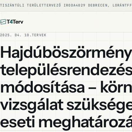
TISZÁNTÚLI TERÜLETTERVEZŐ IRODA
4029 DEBRECEN, LORÁNTFF
T
4
Terv
2025. 04. 10.
TERVEK
Hajdúböszörmény
településrendezés
módosítása – körn
vizsgálat szüksé
eseti meghatároz