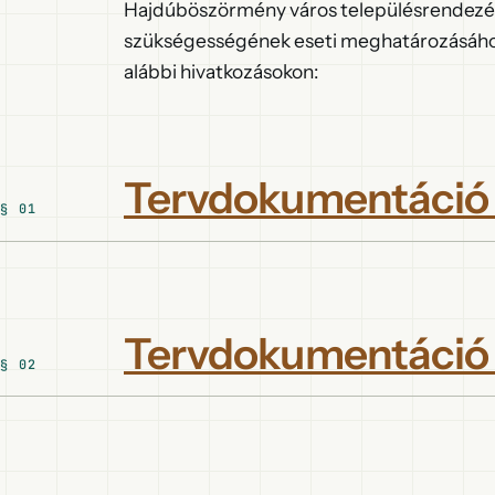
Hajdúböszörmény város településrendezési
szükségességének eseti meghatározásához
alábbi hivatkozásokon:
Tervdokumentáció
Tervdokumentáció 