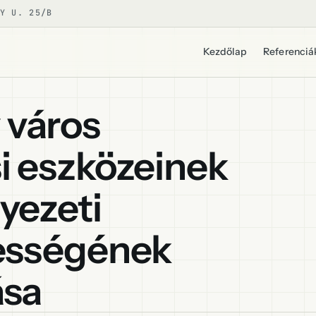
Y U. 25/B
Kezdőlap
Referenciá
 város
i eszközeinek
yezeti
gességének
ása