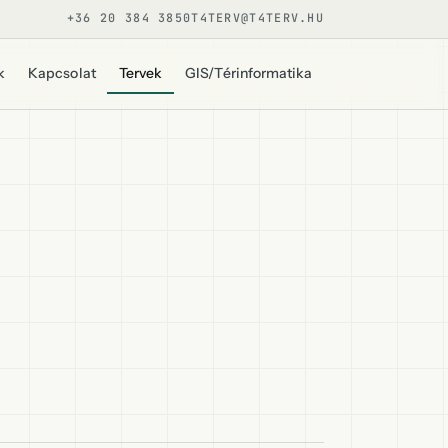
+36 20 384 3850
T4TERV@T4TERV.HU
k
Kapcsolat
Tervek
GIS/Térinformatika