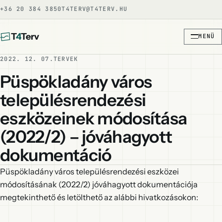
+36 20 384 3850
T4TERV@T4TERV.HU
T
4
Terv
MENÜ
2022. 12. 07.
TERVEK
Püspökladány város
településrendezési
eszközeinek módosítása
(2022/2) – jóváhagyott
dokumentáció
Püspökladány város településrendezési eszközei
módosításának (2022/2) jóváhagyott dokumentációja
megtekinthető és letölthető az alábbi hivatkozásokon: