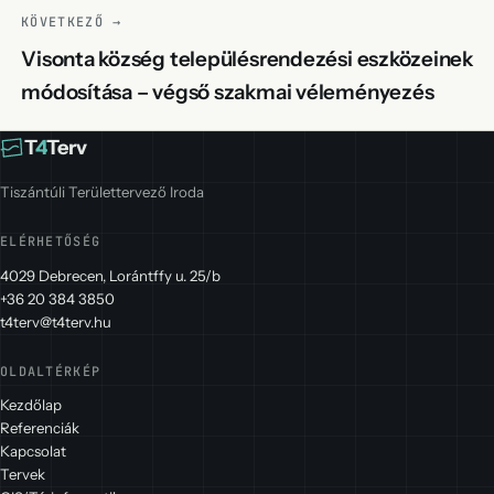
KÖVETKEZŐ →
Visonta község településrendezési eszközeinek
módosítása – végső szakmai véleményezés
T
4
Terv
Tiszántúli Területtervező Iroda
ELÉRHETŐSÉG
4029 Debrecen, Lorántffy u. 25/b
+36 20 384 3850
t4terv@t4terv.hu
OLDALTÉRKÉP
Kezdőlap
Referenciák
Kapcsolat
Tervek